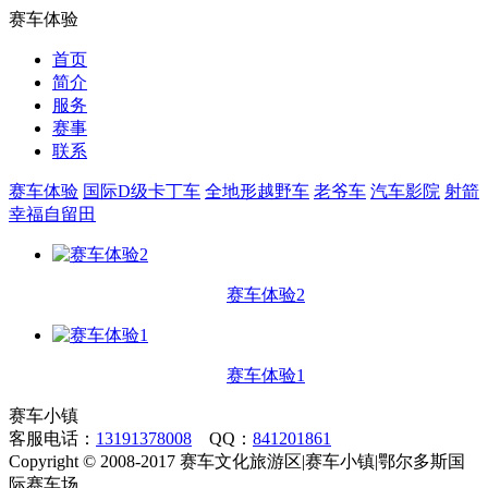
赛车体验
首页
简介
服务
赛事
联系
赛车体验
国际D级卡丁车
全地形越野车
老爷车
汽车影院
射箭
幸福自留田
赛车体验2
赛车体验1
赛车小镇
客服电话：
13191378008
QQ：
841201861
Copyright
©
2008-2017 赛车文化旅游区|赛车小镇|鄂尔多斯国
际赛车场